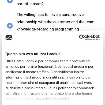
part of a team?
The willingness to have a constructive
relationship with the customer and the team
knowledge regarding programming
languages such as Python, R or SQL?
Confidence with elements coming from the
Questo sito web utilizza i cookie
Hadoop ecosystem and with Business
Utilizziamo i cookie per personalizzare contenuti ed
Intelligence tools?
annunci, per fornire funzionalità dei social media e per
If you are looking for a young and positive environment,
analizzare il nostro traffico. Condividiamo inoltre
where work is done smartly and the balance between
informazioni sul modo in cui utilizza il nostro sito con i
professional and personal life is important …
nostri partner che si occupano di analisi dei dati web,
pubblicità e social media, i quali potrebbero combinarle
If you want to continue growing from a technological
con altre informazioni che ha fornito loro o che hanno
point of view in the field of Data Analytics …
raccolto dal suo utilizzo dei loro servizi.
If you have the curiosity to find out how things work and