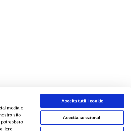
Accetta tutti i cookie
cial media e
Next Post
→
nostro sito
Accetta selezionati
i potrebbero
ei loro