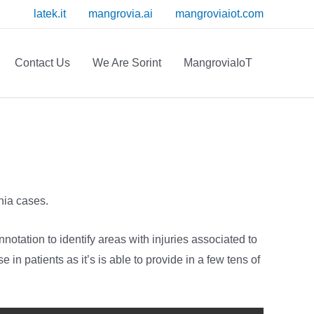
latek.it
mangrovia.ai
mangroviaiot.com
Contact Us
We Are Sorint
MangroviaIoT
nia cases.
tation to identify areas with injuries associated to
n patients as it’s is able to provide in a few tens of